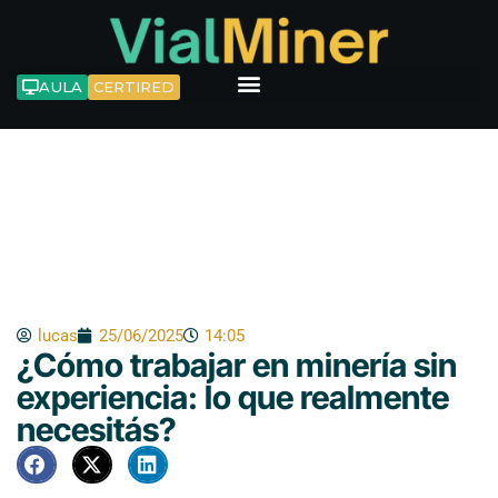
Ir
al
contenido
AULA
CERTIRED
Blog
lucas
25/06/2025
14:05
¿Cómo trabajar en minería sin
experiencia: lo que realmente
necesitás?