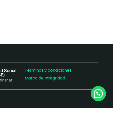
Términos y condiciones
d Social
SE)
Marco de Integridad
iner.ar