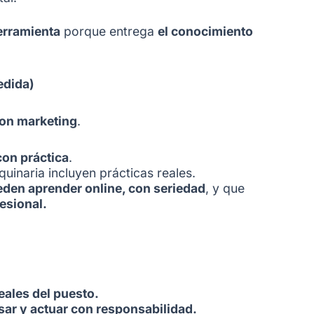
erramienta
porque entrega
el conocimiento
edida)
on marketing
.
con práctica
.
quinaria incluyen prácticas reales.
eden aprender online, con seriedad
, y que
esional.
eales del puesto.
nsar y actuar con responsabilidad.