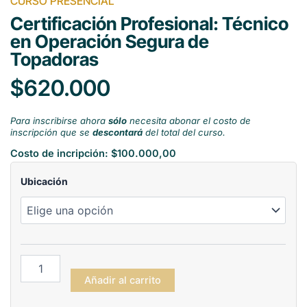
CURSO PRESENCIAL
Certificación Profesional: Técnico
en Operación Segura de
Topadoras
$620.000
Para inscribirse ahora
sólo
necesita abonar el costo de
inscripción que se
descontará
del total del curso.
Costo de incripción:
$
100.000,00
Certificación
Ubicación
Profesional:
Técnico
en
Operación
Segura
de
Topadoras
Añadir al carrito
cantidad