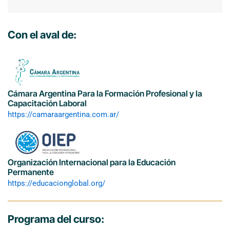
Pañoles
y
Depósitos
Con el aval de:
para
Minería
y
Construcción
cantidad
Cámara Argentina Para la Formación Profesional y la
Capacitación Laboral
https://camaraargentina.com.ar/
Organización Internacional para la Educación
Permanente
https://educacionglobal.org/
Programa del curso: