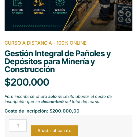
CURSO A DISTANCIA - 100% ONLINE
Gestión Integral de Pañoles y
Depósitos para Minería y
Construcción
$200.000
Para inscribirse ahora
sólo
necesita abonar el costo de
inscripción que se
descontará
del total del curso.
Costo de incripción:
$
200.000,00
Gestión
Integral
Añadir al carrito
de