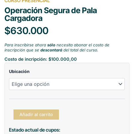
CURSO PRESENCIAL
Operación Segura de Pala
Cargadora
$630.000
Para inscribirse ahora
sólo
necesita abonar el costo de
inscripción que se
descontará
del total del curso.
Costo de incripción:
$
100.000,00
Operación
Ubicación
Segura
de
Pala
Cargadora
cantidad
Añadir al carrito
Estado actual de cupos: