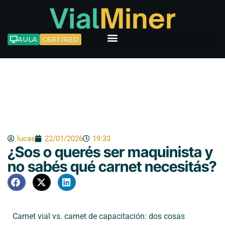
Ir
al
contenido
AULA
CERTIRED
Blog
lucas
22/01/2026
19:33
¿Sos o querés ser maquinista y
no sabés qué carnet necesitás?
Carnet vial vs. carnet de capacitación: dos cosas