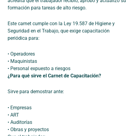
acredita que el trabajador
recibió, aprobó y actualizó su
formación
para tareas de alto riesgo.
Este carnet cumple con la
Ley 19.587 de Higiene y
Seguridad en el Trabajo
, que exige capacitación
periódica para:
•
Operadores
•
Maquinistas
•
Personal
expuesto
a
riesgos
¿Para qué sirve el Carnet de Capacitación?
Sirve
para
demostrar
ante:
•
Empresas
•
ART
•
Auditorías
•
Obras
y
proyectos