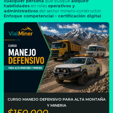
cualquier persona
que busque
adquirir
habilidades
en roles
operativos y
administrativos
del sector minero–constructor.
Enfoque competencial
+
certificación digital
.
CURSO MANEJO DEFENSIVO PARA ALTA MONTAÑA
Y MINERIA