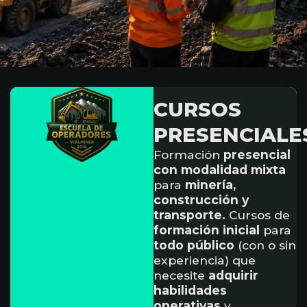
CURSOS
PRESENCIALE
Formación
presencial
con modalidad mixta
para
minería,
construcción y
transporte.
Cursos de
formación inicial
para
todo público
(con o sin
experiencia) que
necesite
adquirir
habilidades
operativas
y